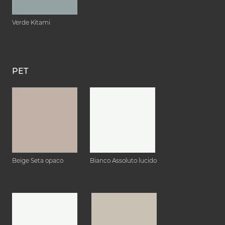
Verde Kitami
PET
Beige Seta opaco
Bianco Assoluto lucido