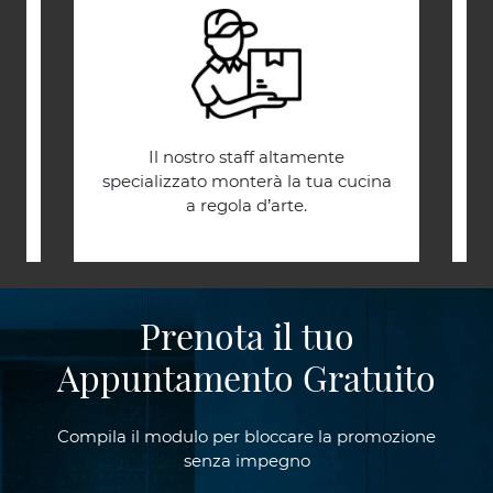
.
Il nostro staff altamente
C
.
specializzato monterà la tua cucina
a regola d’arte.
Prenota il tuo
Appuntamento Gratuito
Compila il modulo per bloccare la promozione
senza impegno