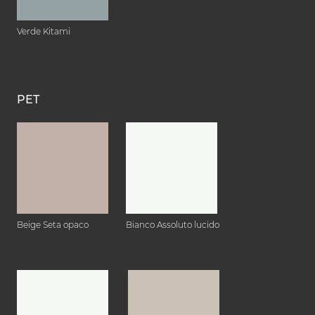
Verde Kitami
PET
Beige Seta opaco
Bianco Assoluto lucido