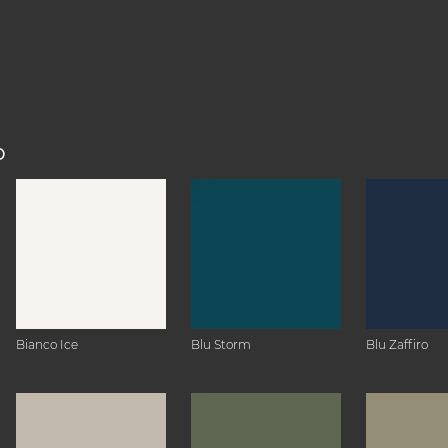
O
Bianco Ice
Blu Storm
Blu Zaffiro