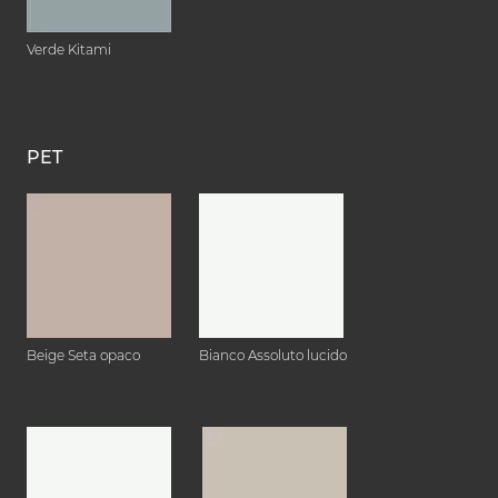
Verde Kitami
PET
Beige Seta opaco
Bianco Assoluto lucido