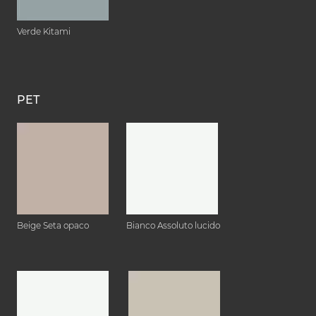
Verde Kitami
PET
Beige Seta opaco
Bianco Assoluto lucido