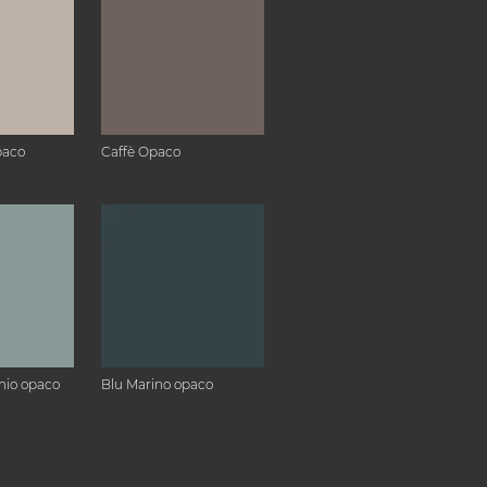
paco
Caffè Opaco
hio opaco
Blu Marino opaco