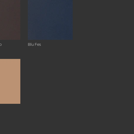
o
Blu Fes