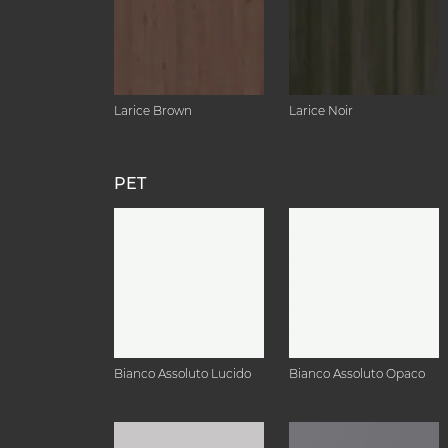
Larice Brown
Larice Noir
PET
Bianco Assoluto Lucido
Bianco Assoluto Opaco