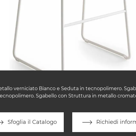
tallo verniciato Bianco e Seduta in tecnopolimero. Sgab
 tecnopolimero. Sgabello con Struttura in metallo cromat
Sfoglia il Catalogo
Richiedi infor