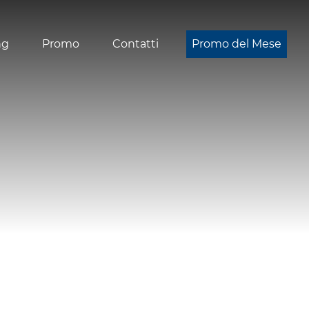
ng
Promo
Contatti
Promo del Mese