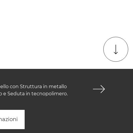
ello con Struttura in metallo
o e Seduta in tecnopolimero.
mazioni