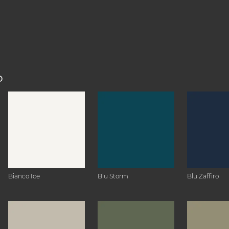
O
Bianco Ice
Blu Storm
Blu Zaffiro