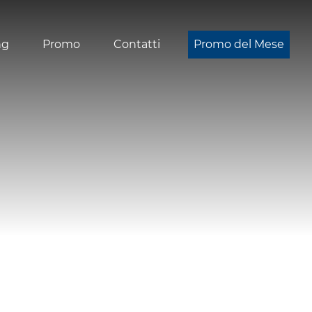
ng
Promo
Contatti
Promo del Mese