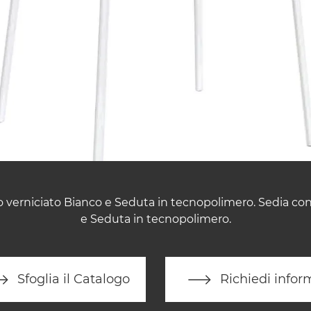
o verniciato Bianco e Seduta in tecnopolimero. Sedia co
e Seduta in tecnopolimero.
Sfoglia il Catalogo
Richiedi infor