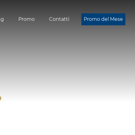
ng
Promo
Contatti
Promo del Mese