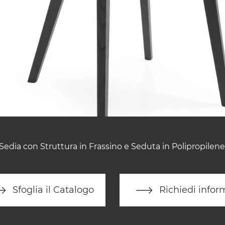
Sedia con Struttura in Frassino e Seduta in Polipropilene
Sfoglia il Catalogo
Richiedi infor