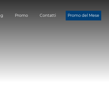
ng
Promo
Contatti
Promo del Mese