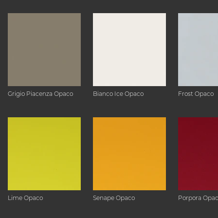
Grigio Piacenza Opaco
Bianco Ice Opaco
Frost Opaco
Lime Opaco
Senape Opaco
Porpora Opa