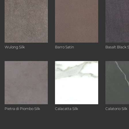
Wulong Silk
Barro Satin
Basalt Black 
Pietra di Piombo Silk
Calacatta Silk
Calatorio Silk