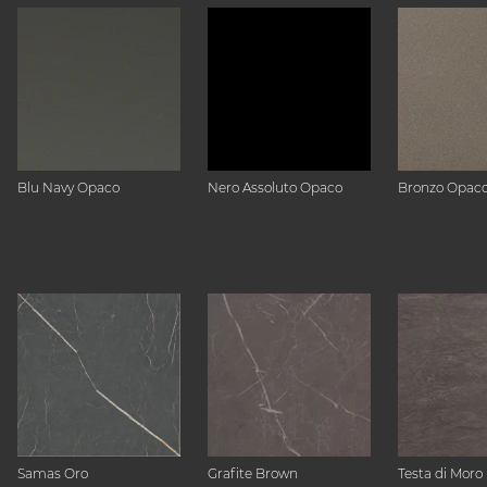
Blu Navy Opaco
Nero Assoluto Opaco
Bronzo Opac
Samas Oro
Grafite Brown
Testa di Moro