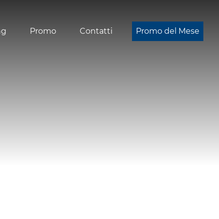
ng
Promo
Contatti
Promo del Mese